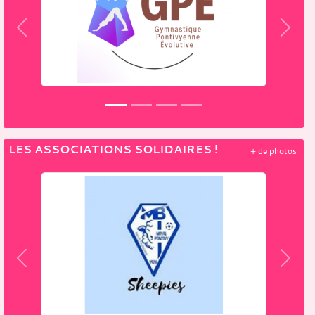
Précedent
Suiva
LES ASSOCIATIONS SOLIDAIRES !
+ de photos
Précedent
Suiva