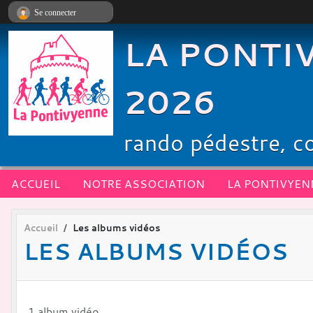
Panneau de gestion des cookies
Se connecter
LA PONTIV
2026
rando pédestre, co
ACCUEIL
NOTRE ASSOCIATION
Accueil
Les albums vidéos
LES ALBUMS VIDÉOS
1 album vidéo