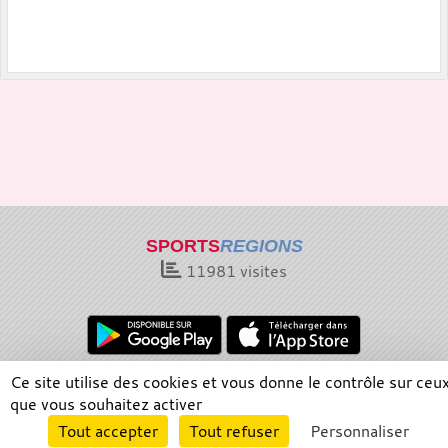
SPORTS
REGIONS
11981
visites
Ce site utilise des cookies et vous donne le contrôle sur ceu
Charte cookies
Gestion des cookies
que vous souhaitez activer
Informations légales
Signaler un contenu inapproprié
Envie de participer ?
Tout accepter
Tout refuser
Personnaliser
Connexion